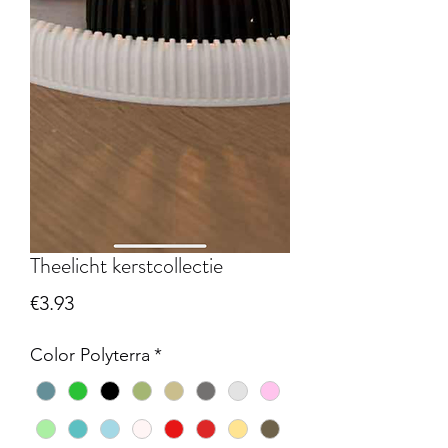
Theelicht kerstcollectie
Price
€3.93
Color Polyterra
*